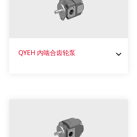
QYEH 内啮合齿轮泵