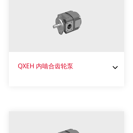
QXEH 内啮合齿轮泵