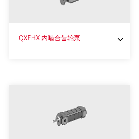
QXEHX 内啮合齿轮泵