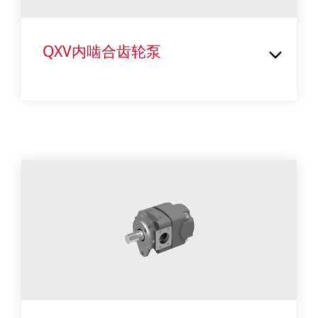
QXV内啮合齿轮泵