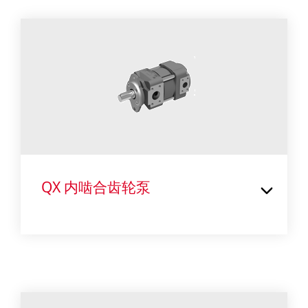
QX 内啮合齿轮泵