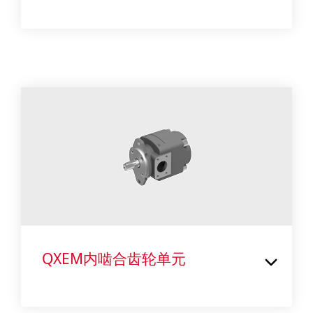
QXEM内啮合齿轮单元