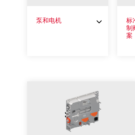
泵和电机
标
制
案