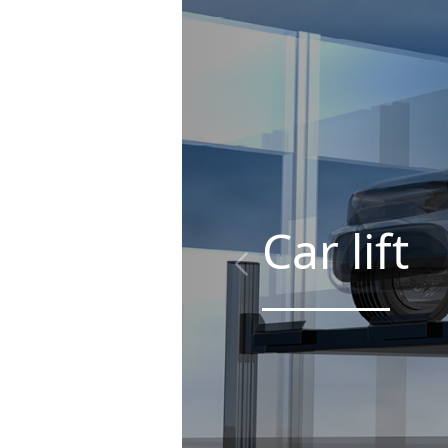
Car lift
D