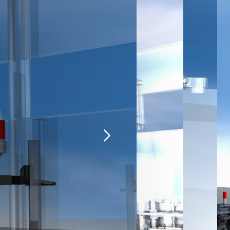
g machine
achines