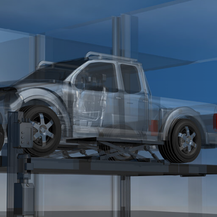
eep-drawing press
Injection moldin
Die casting m